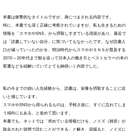
本書は衝撃的なタイトルですが、身につまされる内容です。
特に、本書でも深く正確に考察されていますが、私も生きるための
情報を「スマホやSNS」から摂取しすぎている現状があり、最近で
は「読書していない自分」に気づいてもなかったです。なぜ読書人
口が減っていったのかを、明治時代からスマホやＳＮＳが普及する
2010～20年代まで順を追って日本人の働き方とベストセラーの本の
変遷などを紐解いていてとても納得いく内容でした。
私の今までの拙い人生経験から、読書は、栄養を摂取することに近
いと感じています。
スマホやSNSから得られるものは、手軽さ故に、すぐに忘れてしま
う傾向にもある、と改めて思います。
本書でも、ネットでは「求めている情報だけを、ノイズ（雑音）が
除去された状態で読むことができる」と解き、深掘ると、ノイズに