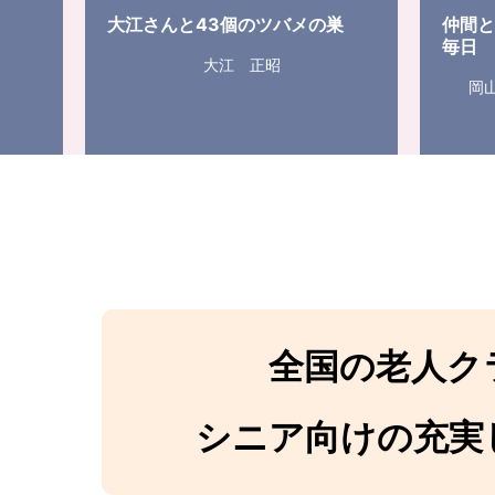
大江さんと43個のツバメの巣
仲間
毎日
大江 正昭
岡
全国の老人ク
シニア向けの充実