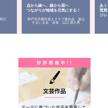
点から線へ、線から面へ
あく
つながりが地域を元気にする！
荒尾
ジレ
和江
神戸市兵庫区老人クラブ連合会 湊山
すまいる会 会長 山口 喜久男