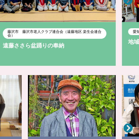
藤沢市 藤沢市老人クラブ連合会（遠藤地区 楽生会連合
愛
会）
地
遠藤ささら盆踊りの奉納