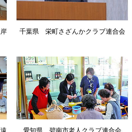
海岸
千葉県 栄町さざんかクラブ連合会
（遠
愛知県 碧南市老人クラブ連合会