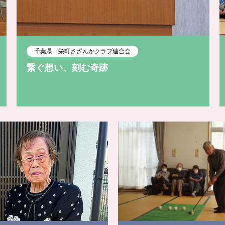
千葉県 栄町さざんかクラブ連合会
繋ぐ想い、刻む奇跡