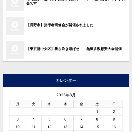
会です
【長野市】指導者研修会が開催されました
【東京都中央区】暑さ吹き飛ばせ！ 熱演多数慰安大会開催
カレンダー
2026年8月
月
火
水
木
金
土
日
1
2
3
4
5
6
7
8
9
10
11
12
13
14
15
16