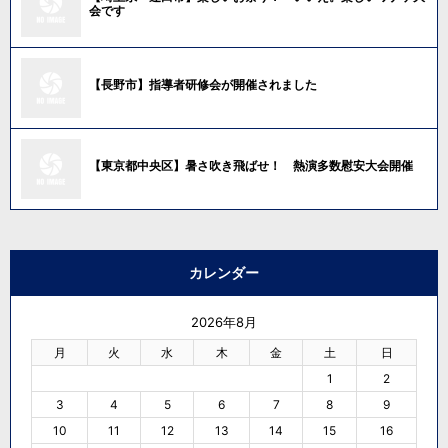
会です
【長野市】指導者研修会が開催されました
【東京都中央区】暑さ吹き飛ばせ！ 熱演多数慰安大会開催
カレンダー
2026年8月
月
火
水
木
金
土
日
1
2
3
4
5
6
7
8
9
10
11
12
13
14
15
16