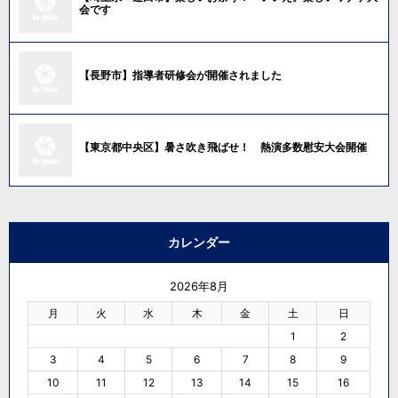
会です
【長野市】指導者研修会が開催されました
【東京都中央区】暑さ吹き飛ばせ！ 熱演多数慰安大会開催
カレンダー
2026年8月
月
火
水
木
金
土
日
1
2
3
4
5
6
7
8
9
10
11
12
13
14
15
16