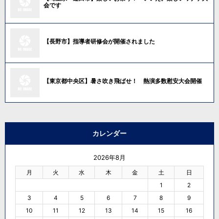
会です
【長野市】指導者研修会が開催されました
【東京都中央区】暑さ吹き飛ばせ！ 熱演多数慰安大会開催
カレンダー
2026年8月
月
火
水
木
金
土
日
1
2
3
4
5
6
7
8
9
10
11
12
13
14
15
16