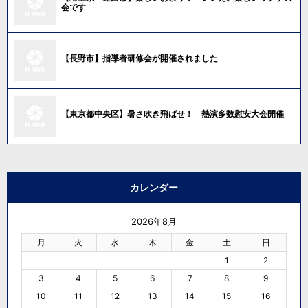
会です
【長野市】指導者研修会が開催されました
【東京都中央区】暑さ吹き飛ばせ！ 熱演多数慰安大会開催
カレンダー
2026年8月
月
火
水
木
金
土
日
1
2
3
4
5
6
7
8
9
10
11
12
13
14
15
16