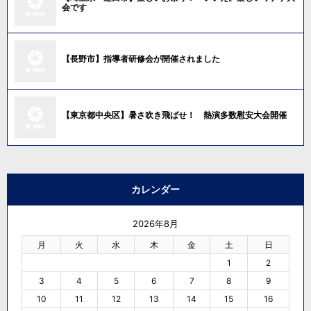
会です
【長野市】指導者研修会が開催されました
【東京都中央区】暑さ吹き飛ばせ！ 熱演多数慰安大会開催
カレンダー
2026年8月
月
火
水
木
金
土
日
1
2
3
4
5
6
7
8
9
10
11
12
13
14
15
16