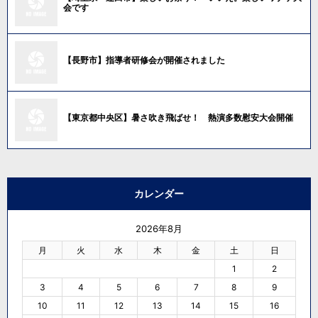
会です
【長野市】指導者研修会が開催されました
【東京都中央区】暑さ吹き飛ばせ！ 熱演多数慰安大会開催
カレンダー
2026年8月
月
火
水
木
金
土
日
1
2
3
4
5
6
7
8
9
10
11
12
13
14
15
16