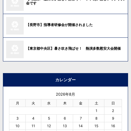
会です
【長野市】指導者研修会が開催されました
【東京都中央区】暑さ吹き飛ばせ！ 熱演多数慰安大会開催
カレンダー
2026年8月
月
火
水
木
金
土
日
1
2
3
4
5
6
7
8
9
10
11
12
13
14
15
16