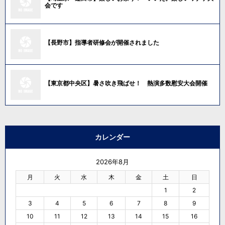
会です
【長野市】指導者研修会が開催されました
【東京都中央区】暑さ吹き飛ばせ！ 熱演多数慰安大会開催
カレンダー
2026年8月
月
火
水
木
金
土
日
1
2
3
4
5
6
7
8
9
10
11
12
13
14
15
16