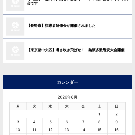
会です
【長野市】指導者研修会が開催されました
【東京都中央区】暑さ吹き飛ばせ！ 熱演多数慰安大会開催
カレンダー
2026年8月
月
火
水
木
金
土
日
1
2
3
4
5
6
7
8
9
10
11
12
13
14
15
16