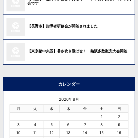
会です
【長野市】指導者研修会が開催されました
【東京都中央区】暑さ吹き飛ばせ！ 熱演多数慰安大会開催
カレンダー
2026年8月
月
火
水
木
金
土
日
1
2
3
4
5
6
7
8
9
10
11
12
13
14
15
16