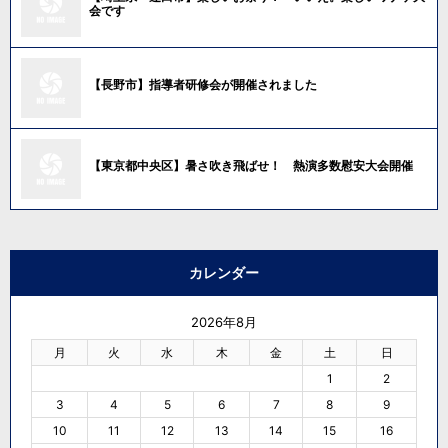
会です
【長野市】指導者研修会が開催されました
【東京都中央区】暑さ吹き飛ばせ！ 熱演多数慰安大会開催
カレンダー
2026年8月
月
火
水
木
金
土
日
1
2
3
4
5
6
7
8
9
10
11
12
13
14
15
16