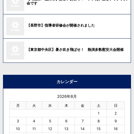
会です
【長野市】指導者研修会が開催されました
【東京都中央区】暑さ吹き飛ばせ！ 熱演多数慰安大会開催
カレンダー
2026年8月
月
火
水
木
金
土
日
1
2
3
4
5
6
7
8
9
10
11
12
13
14
15
16