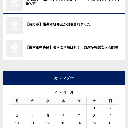
会です
【長野市】指導者研修会が開催されました
【東京都中央区】暑さ吹き飛ばせ！ 熱演多数慰安大会開催
カレンダー
2026年8月
月
火
水
木
金
土
日
1
2
3
4
5
6
7
8
9
10
11
12
13
14
15
16