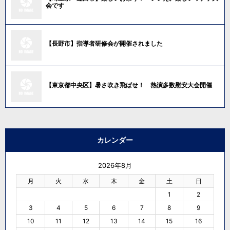
会です
【長野市】指導者研修会が開催されました
【東京都中央区】暑さ吹き飛ばせ！ 熱演多数慰安大会開催
カレンダー
2026年8月
月
火
水
木
金
土
日
1
2
3
4
5
6
7
8
9
10
11
12
13
14
15
16