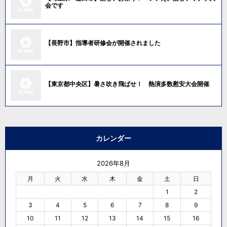
会です
【長野市】指導者研修会が開催されました
【東京都中央区】暑さ吹き飛ばせ！ 熱演多数慰安大会開催
カレンダー
2026年8月
月
火
水
木
金
土
日
1
2
3
4
5
6
7
8
9
10
11
12
13
14
15
16