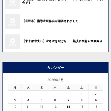
会です
【長野市】指導者研修会が開催されました
【東京都中央区】暑さ吹き飛ばせ！ 熱演多数慰安大会開催
カレンダー
2026年8月
月
火
水
木
金
土
日
1
2
3
4
5
6
7
8
9
10
11
12
13
14
15
16