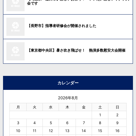
会です
【長野市】指導者研修会が開催されました
【東京都中央区】暑さ吹き飛ばせ！ 熱演多数慰安大会開催
カレンダー
2026年8月
月
火
水
木
金
土
日
1
2
3
4
5
6
7
8
9
10
11
12
13
14
15
16