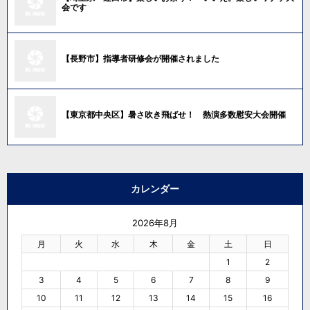
会です
【長野市】指導者研修会が開催されました
【東京都中央区】暑さ吹き飛ばせ！ 熱演多数慰安大会開催
カレンダー
2026年8月
月
火
水
木
金
土
日
1
2
3
4
5
6
7
8
9
10
11
12
13
14
15
16