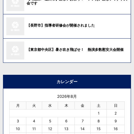
会です
【長野市】指導者研修会が開催されました
【東京都中央区】暑さ吹き飛ばせ！ 熱演多数慰安大会開催
カレンダー
2026年8月
月
火
水
木
金
土
日
1
2
3
4
5
6
7
8
9
10
11
12
13
14
15
16