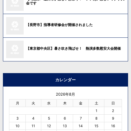
会です
【長野市】指導者研修会が開催されました
【東京都中央区】暑さ吹き飛ばせ！ 熱演多数慰安大会開催
カレンダー
2026年8月
月
火
水
木
金
土
日
1
2
3
4
5
6
7
8
9
10
11
12
13
14
15
16