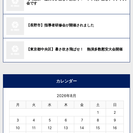
会です
【長野市】指導者研修会が開催されました
【東京都中央区】暑さ吹き飛ばせ！ 熱演多数慰安大会開催
カレンダー
2026年8月
月
火
水
木
金
土
日
1
2
3
4
5
6
7
8
9
10
11
12
13
14
15
16