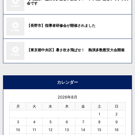
会です
【長野市】指導者研修会が開催されました
【東京都中央区】暑さ吹き飛ばせ！ 熱演多数慰安大会開催
カレンダー
2026年8月
月
火
水
木
金
土
日
1
2
3
4
5
6
7
8
9
10
11
12
13
14
15
16