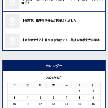
会です
【長野市】指導者研修会が開催されました
【東京都中央区】暑さ吹き飛ばせ！ 熱演多数慰安大会開催
カレンダー
2026年8月
月
火
水
木
金
土
日
1
2
3
4
5
6
7
8
9
10
11
12
13
14
15
16